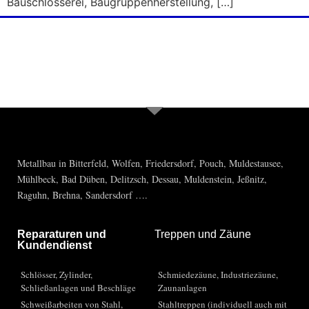
Bauschlosserei, Baugruppenherstellung, […]
Sie haben Fragen, brauchen Rat? Rufen
Sie uns einfach an 03493-55637
Metallbau in Bitterfeld, Wolfen, Friedersdorf, Pouch, Muldestausee,
Mühlbeck, Bad Düben, Delitzsch, Dessau, Muldenstein, Jeßnitz,
Raguhn, Brehna, Sandersdorf ….
Reparaturen und
Treppen und Zäune
Kundendienst
Schlösser, Zylinder,
Schmiedezäune, Industriezäune,
Schließanlagen und Beschläge
Zaunanlagen
Schweißarbeiten von Stahl,
Stahltreppen (individuell auch mit