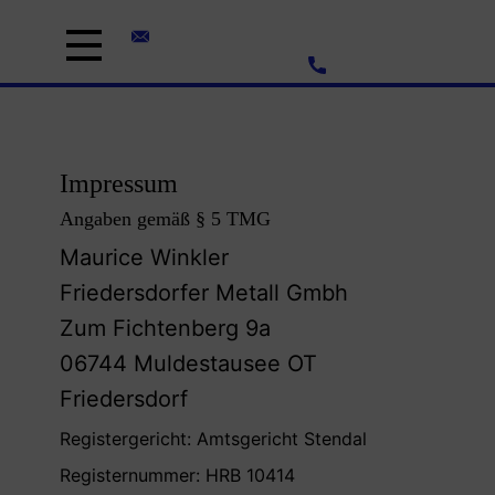
info@friedersdorfer-metall-gmbh.de
03493/55637
Impressum
Angaben gemäß § 5 TMG
Maurice Winkler
Friedersdorfer Metall Gmbh
Zum Fichtenberg 9a
06744 Muldestausee OT
Friedersdorf
Registergericht: Amtsgericht Stendal
Registernummer: HRB 10414