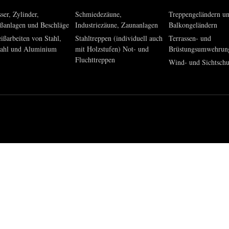
ser, Zylinder,
Schmiedezäune,
Treppengeländern u
eßanlagen und Beschläge
Industriezäune, Zaunanlagen
Balkongeländern
ißarbeiten von Stahl,
Stahltreppen (individuell auch
Terrassen- und
tahl und Aluminium
mit Holzstufen) Not- und
Brüstungsumwehrun
Fluchttreppen
Wind- und Sichtsch