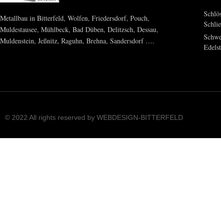
Schlös
Metallbau in Bitterfeld, Wolfen, Friedersdorf, Pouch,
Schli
Muldestausee, Mühlbeck, Bad Düben, Delitzsch, Dessau,
Schwe
Muldenstein, Jeßnitz, Raguhn, Brehna, Sandersdorf ….
Edels
© 2022 All rights reserved by WEBDESIGN-BITTERFELD