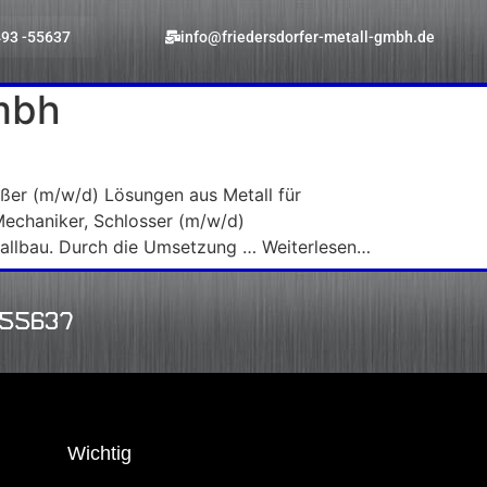
93 -55637
info@friedersdorfer-metall-gmbh.de
gmbh
ßer (m/w/d) Lösungen aus Metall für
Mechaniker, Schlosser (m/w/d)
tallbau. Durch die Umsetzung … Weiterlesen…
-55637
Wichtig