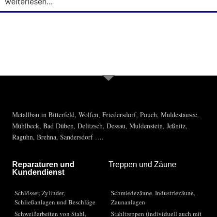
weiterlesen…
Sie haben Fragen, brauchen Rat? Rufen
Sie uns einfach an 03493-55637
Metallbau in Bitterfeld, Wolfen, Friedersdorf, Pouch, Muldestausee,
Mühlbeck, Bad Düben, Delitzsch, Dessau, Muldenstein, Jeßnitz,
Raguhn, Brehna, Sandersdorf ….
Reparaturen und
Treppen und Zäune
Kundendienst
Schlösser, Zylinder,
Schmiedezäune, Industriezäune,
Schließanlagen und Beschläge
Zaunanlagen
Schweißarbeiten von Stahl,
Stahltreppen (individuell auch mit