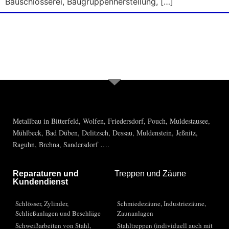
Bauschlosserei, Baugruppenherstellung, […]
Sie haben Fragen, brauchen Rat? Rufen
Sie uns einfach an 03493-55637
Metallbau in Bitterfeld, Wolfen, Friedersdorf, Pouch, Muldestausee,
Mühlbeck, Bad Düben, Delitzsch, Dessau, Muldenstein, Jeßnitz,
Raguhn, Brehna, Sandersdorf ….
Reparaturen und
Treppen und Zäune
Kundendienst
Schlösser, Zylinder,
Schmiedezäune, Industriezäune,
Schließanlagen und Beschläge
Zaunanlagen
Schweißarbeiten von Stahl,
Stahltreppen (individuell auch mit