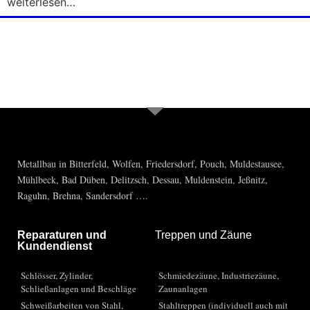
weiterlesen…
Sie haben Fragen, brauchen Rat? Rufen
Sie uns einfach an 03493-55637
Metallbau in Bitterfeld, Wolfen, Friedersdorf, Pouch, Muldestausee,
Mühlbeck, Bad Düben, Delitzsch, Dessau, Muldenstein, Jeßnitz,
Raguhn, Brehna, Sandersdorf ….
Reparaturen und
Treppen und Zäune
Kundendienst
Schlösser, Zylinder,
Schmiedezäune, Industriezäune,
Schließanlagen und Beschläge
Zaunanlagen
Schweißarbeiten von Stahl,
Stahltreppen (individuell auch mit