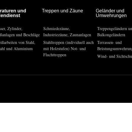
raturen und
Treppen und Zäune
Geländer und
endienst
Umwehrungen
ser, Zylinder,
Schmiedezäune,
Treppengeländern u
eßanlagen und Beschläge
Industriezäune, Zaunanlagen
Balkongeländern
ißarbeiten von Stahl,
Stahltreppen (individuell auch
Terrassen- und
tahl und Aluminium
mit Holzstufen) Not- und
Brüstungsumwehrun
Fluchttreppen
Wind- und Sichtsch