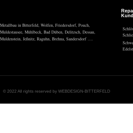
Repa
Kund
Metallbau in Bitterfeld, Wolfen, Friedersdorf, Pouch,
Schlös
Muldestausee, Mühlbeck, Bad Düben, Delitzsch, Dessau,
Schli
Muldenstein, Jeßnitz, Raguhn, Brehna, Sandersdorf ….
Schwe
Edels
© 2022 All rights reserved by WEBDESIGN-BITTERFELD